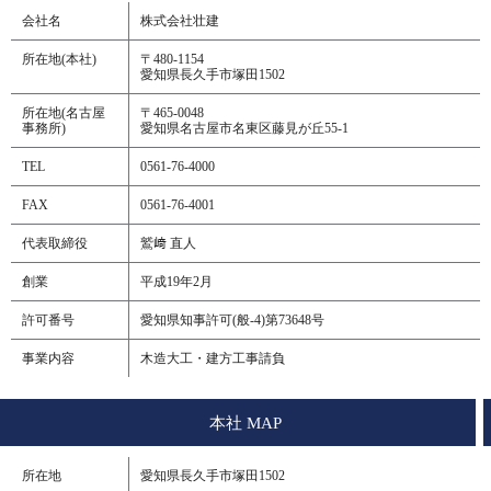
会社名
株式会社壮建
所在地(本社)
〒480-1154
愛知県長久手市塚田1502
所在地(名古屋
〒465-0048
事務所)
愛知県名古屋市名東区藤見が丘55-1
TEL
0561-76-4000
FAX
0561-76-4001
代表取締役
鷲﨑 直人
創業
平成19年2月
許可番号
愛知県知事許可(般-4)第73648号
事業内容
木造大工・建方工事請負
本社 MAP
所在地
愛知県長久手市塚田1502